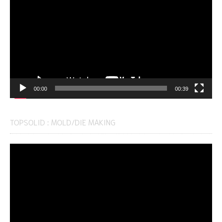
00:00
00:39
TOPSOLID : MOLD/DIE MAKING
Video
Player