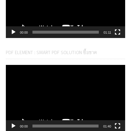
00:00
01:11
PDF ELEMENT : SMART PDF SOLUTION ซื้อขาด
Video
Player
00:00
01:40