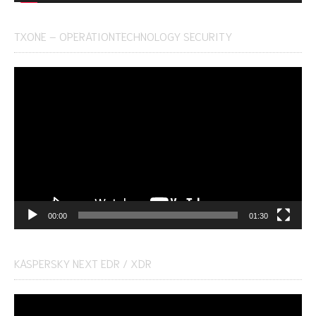
TXONE – OPERATIONTECHNOLOGY SECURITY
Video
Player
00:00
01:30
KASPERSKY NEXT EDR / XDR
Video
Player