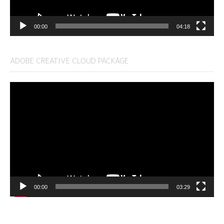
00:00
04:18
ADOBE CREATIVE CLOUD PACKAGE
Video
Player
00:00
03:29